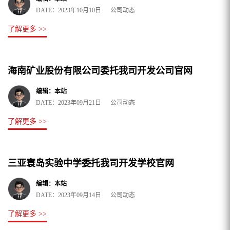
DATE：2023年10月10日 公司动态
了解更多 >>
海南矿业股份有限公司委托我司开发公司官网
编辑：本站
DATE：2023年09月21日 公司动态
了解更多 >>
三亚寰岛实验中学委托我司开发学校官网
编辑：本站
DATE：2023年09月14日 公司动态
了解更多 >>