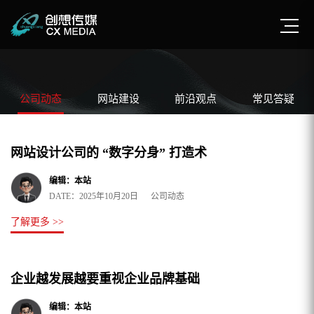
公司动态
网站建设
前沿观点
常见答疑
网站设计公司的 “数字分身” 打造术
编辑：本站
DATE：2025年10月20日 公司动态
了解更多 >>
企业越发展越要重视企业品牌基础
编辑：本站