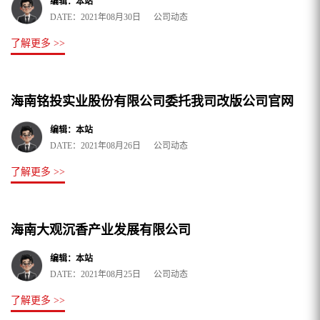
编辑：本站
DATE：2021年08月30日 公司动态
了解更多 >>
海南铭投实业股份有限公司委托我司改版公司官网
编辑：本站
DATE：2021年08月26日 公司动态
了解更多 >>
海南大观沉香产业发展有限公司
编辑：本站
DATE：2021年08月25日 公司动态
了解更多 >>