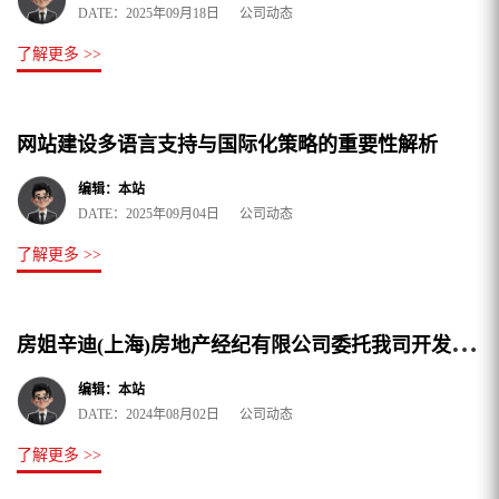
DATE：2025年09月18日 公司动态
了解更多 >>
网站建设多语言支持与国际化策略的重要性解析
编辑：本站
DATE：2025年09月04日 公司动态
了解更多 >>
房
姐辛迪(上海)房地产经纪有限公司委托我司开发小程序
编辑：本站
DATE：2024年08月02日 公司动态
了解更多 >>