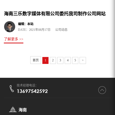
海南三乐数字媒体有限公司委托我司制作公司网站
编辑：本站
DATE：2021年08月17日 公司动态
了解更多 >>
首页
1
2
3
4
5
>
技术经理电话：
13697542592
海南