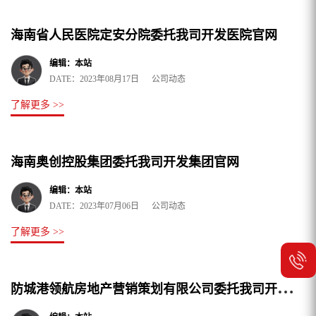
海南省人民医院定安分院委托我司开发医院官网
编辑：本站
DATE：2023年08月17日 公司动态
了解更多 >>
海南奥创控股集团委托我司开发集团官网
编辑：本站
DATE：2023年07月06日 公司动态
了解更多 >>
防
城港领航房地产营销策划有限公司委托我司开发房产平台