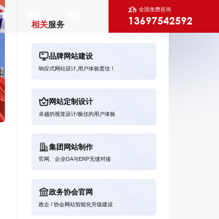
全国免费咨询
闻
我们
联系
13697542592
相关
服务
品牌网站建设
数字
响应式网站设计,用户体验度佳！
数字化规划
X
网站定制设计
卓越的视觉设计/极佳的用户体验
集团网站制作
官网、企业OA与ERP无缝对接
政务协会官网
政企 / 协会网站智能化升级建设