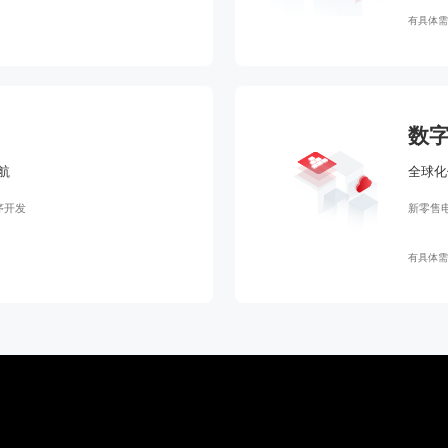
有具体需
数
航
全球化
序开发
新零售
有具体需