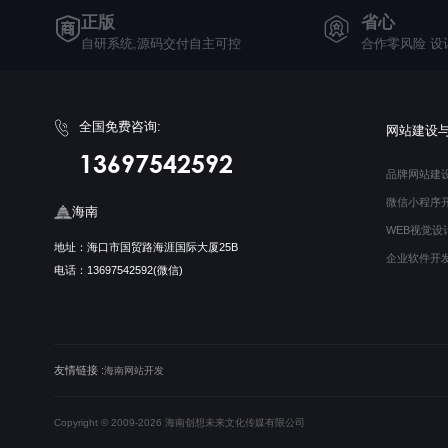
正版
省心
自研系统,源码交付自主可控
合作零风险 设
全国免费咨询:
网站建设
13697542592
品牌网站建
微信小程序
海南
WEB视觉设
地址：海口市国贸路海涯国际大厦25B
企业软件开
电话：13697542592(微信)
友情链接 :
海南网站开发
Copyright © 2009-2026 海南创想未来文化传媒有限公司