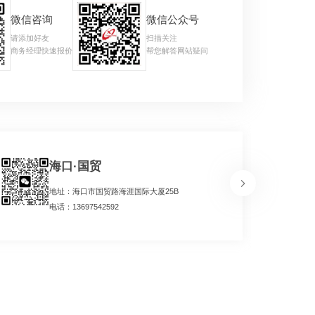
微信咨询
微信公众号
请添加好友
扫描关注
商务经理快速报价
帮您解答网站疑问
海口·国贸
地址：海口市国贸路海涯国际大厦25B
电话：13697542592
务商
厚积薄发重新崛起
启动新征程