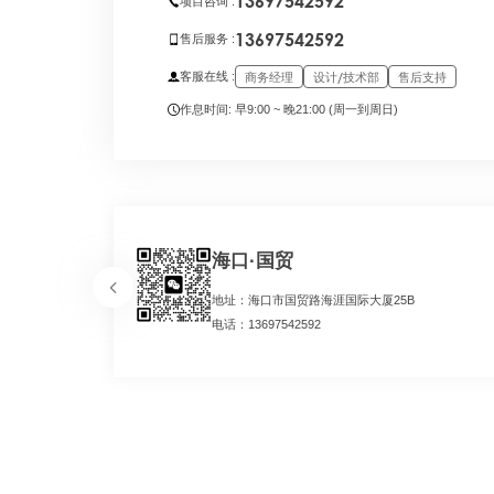
13697542592
项目咨询 :
13697542592
售后服务 :
商务经理
设计/技术部
售后支持
客服在线 :
作息时间: 早9:00 ~ 晚21:00 (周一到周日)
海口·国贸
地址：海口市国贸路海涯国际大厦25B
电话：13697542592
务
继续在老套路中化
评估旧网站