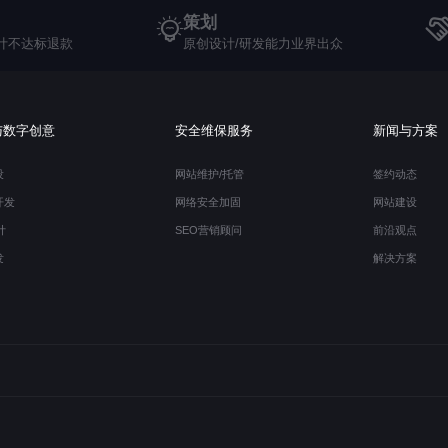
策划
计不达标退款
原创设计/研发能力业界出众
与数字创意
安全维保服务
新闻与方案
设
网站维护/托管
签约动态
开发
网络安全加固
网站建设
计
SEO营销顾问
前沿观点
发
解决方案
13697542592