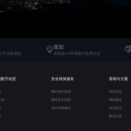
策划
计不达标退款
原创设计/研发能力业界出众
与数字创意
安全维保服务
新闻与方案
13697542592
设
网站维护/托管
签约动态
开发
网络安全加固
网站建设
计
SEO营销顾问
前沿观点
发
解决方案