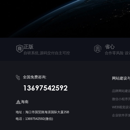
正版
省心
自研系统,源码交付自主可控
合作零风险 设
全国免费咨询:
网站建设
13697542592
品牌网站建
微信小程序
海南
WEB视觉设
地址：海口市国贸路海涯国际大厦25B
企业软件开
电话：13697542592(微信)