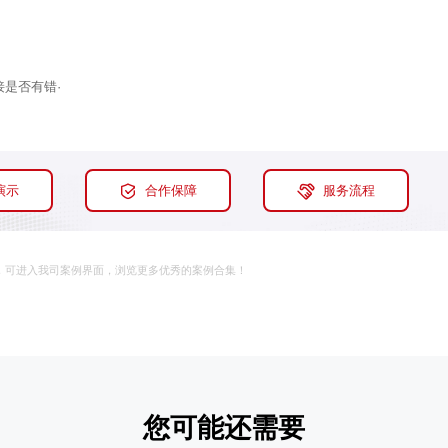
是否有错·
实派网站开发服
演示
合作保障
服务流程
，可进入我司案例界面，浏览更多优秀的案例合集！
Hi，我们可以一起帮您解决,您目前需解决的问题!
您可能还需要
加好友，获取报价