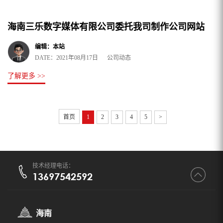
海南三乐数字媒体有限公司委托我司制作公司网站
编辑：本站
DATE：2021年08月17日 公司动态
了解更多 >>
首页
1
2
3
4
5
>
技术经理电话：
13697542592
海南