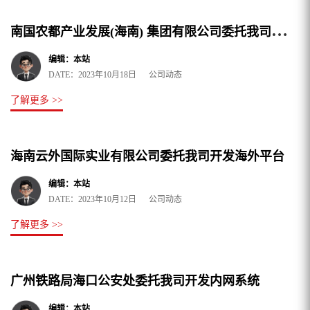
南
国农都产业发展(海南) 集团有限公司委托我司开发集团官网
编辑：本站
DATE：2023年10月18日 公司动态
了解更多 >>
海南云外国际实业有限公司委托我司开发海外平台
编辑：本站
DATE：2023年10月12日 公司动态
了解更多 >>
广州铁路局海口公安处委托我司开发内网系统
编辑：本站