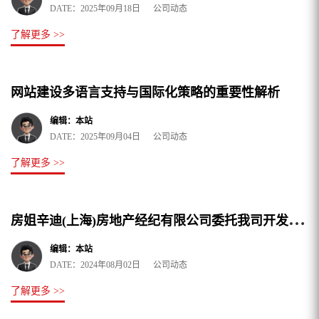
DATE：2025年09月18日 公司动态
了解更多 >>
网站建设多语言支持与国际化策略的重要性解析
编辑：本站
DATE：2025年09月04日 公司动态
了解更多 >>
房
姐辛迪(上海)房地产经纪有限公司委托我司开发小程序
编辑：本站
DATE：2024年08月02日 公司动态
了解更多 >>