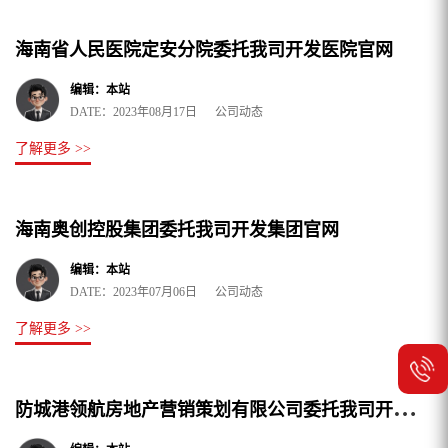
海南省人民医院定安分院委托我司开发医院官网
编辑：本站
DATE：2023年08月17日 公司动态
了解更多 >>
海南奥创控股集团委托我司开发集团官网
编辑：本站
DATE：2023年07月06日 公司动态
了解更多 >>
防
城港领航房地产营销策划有限公司委托我司开发房产平台