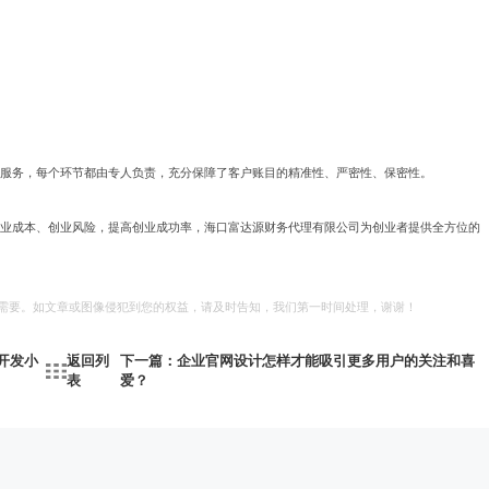
心服务，每个环节都由专人负责，充分保障了客户账目的精准性、严密性、保密性。
创业成本、创业风险，提高创业成功率，海口富达源财务代理有限公司为创业者提供全方位的
习需要。如文章或图像侵犯到您的权益，请及时告知，我们第一时间处理，谢谢！
开发小
返回列
下一篇：企业官网设计怎样才能吸引更多用户的关注和喜
表
爱？