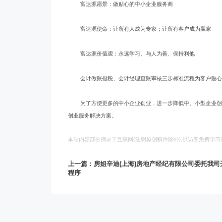
富达源愿景：做贴心的中小企业服务商
富达源使命：让所有人成为专家；让所有客户成为赢家
富达源价值观：永远学习、与人为善、保持利他
会计做账报税、会计经理查账审核三步标准流程为客户贴
为了方便更多的中小企业创业，进一步降低中、小型企业
创业服务解决方案。
本站内容部分摘录于互联网(注明原创稿件除外),供访客免费学
上一篇：房姐辛迪(上海)房地产经纪有限公司委托我司
程序