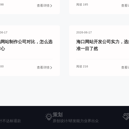
98
阅读 195
查看详情
查看
06-17
2026-06-17
地网站制作公司对比，怎么选
海口网站开发公司实力，选
省心
准一目了然
00
阅读 216
查看详情
查看
策划
计不达标退款
原创设计/研发能力业界出众