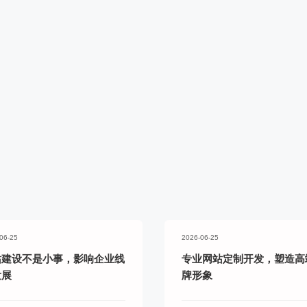
实派网站开发服
Hi，我们可以一起帮您解决,您目前需解决的问题!
加好友，获取报价
06-25
2026-06-25
站建设不是小事，影响企业线
专业网站定制开发，塑造高
发展
牌形象