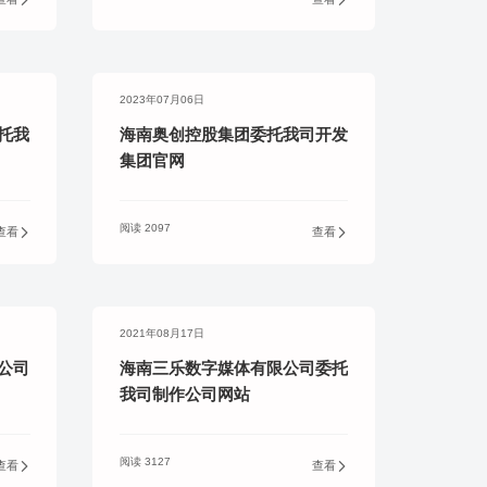
务商
2023年07月06日
托我
海南奥创控股集团委托我司开发
集团官网
阅读 2097
查看
查看
2021年08月17日
公司
海南三乐数字媒体有限公司委托
我司制作公司网站
阅读 3127
查看
查看