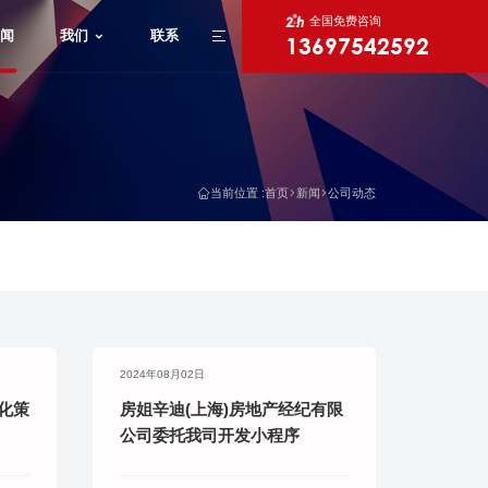
全国免费咨询
闻
我们
联系
13697542592
X
当前位置 :
首页
新闻
公司动态
2024年08月02日
化策
房姐辛迪(上海)房地产经纪有限
公司委托我司开发小程序