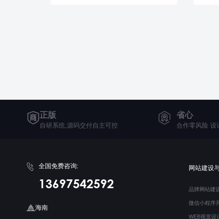
正版
省心
自研系统,源码交付自主可控
合作零风险 设
全国免费咨询:
网站建设
13697542592
品牌网站建
微信小程序
海南
WEB视觉设