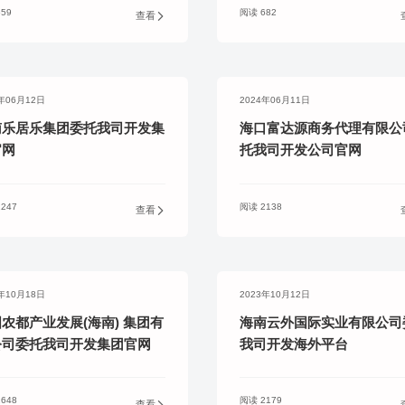
59
阅读 682
查看
4年06月12日
2024年06月11日
南乐居乐集团委托我司开发集
海口富达源商务代理有限公
官网
托我司开发公司官网
247
阅读 2138
查看
3年10月18日
2023年10月12日
农都产业发展(海南) 集团有
海南云外国际实业有限公司
公司委托我司开发集团官网
我司开发海外平台
648
阅读 2179
查看