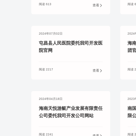
阅读 613
阅读 6
查看
2024年07月02日
202
屯昌县人民医院委托我司开发医
海
院官网
团
阅读 2217
阅读 2
查看
2024年04月18日
202
海南天悦游艇产业发展有限责任
南国
公司委托我司开发公司网站
限
阅读 2241
阅读 2
查看