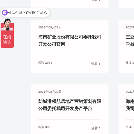
务
可以介绍下你们的产品么
2023年09月21日
202
海南矿业股份有限公司委托我司
三
开发公司官网
学
阅读 2066
阅读 2
查看
2021年08月30日
202
防城港领航房地产营销策划有限
海
公司委托我司开发房产平台
我
阅读 3362
阅读 2
查看