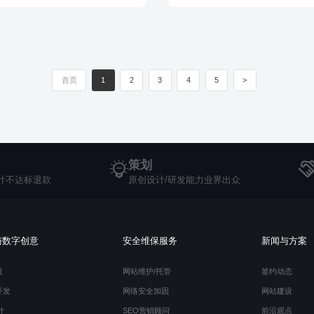
首页
1
2
3
4
5
>
策划
计不达标退款
原创设计/研发能力业界出众
与数字创意
安全维保服务
新闻与方案
设
网站维护/托管
签约动态
开发
网络安全加固
网站建设
计
SEO营销顾问
前沿观点