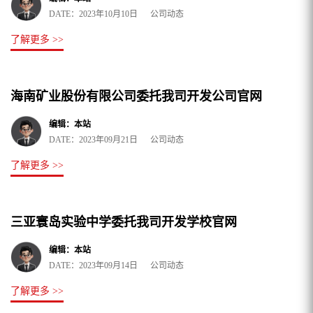
DATE：2023年10月10日 公司动态
了解更多 >>
海南矿业股份有限公司委托我司开发公司官网
编辑：本站
DATE：2023年09月21日 公司动态
了解更多 >>
三亚寰岛实验中学委托我司开发学校官网
编辑：本站
DATE：2023年09月14日 公司动态
了解更多 >>