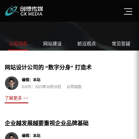
公司动态
网站建设
前沿观点
常见答疑
网站设计公司的 “数字分身” 打造术
编辑：本站
DATE：2025年10月20日 公司动态
了解更多 >>
企业越发展越要重视企业品牌基础
编辑：本站