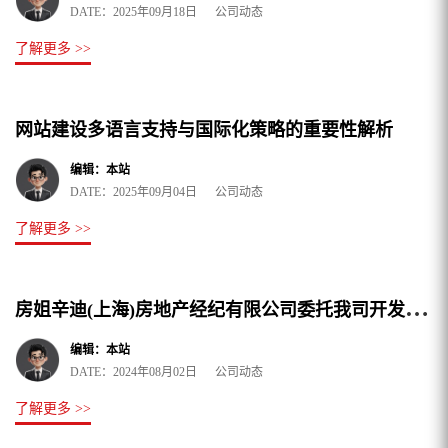
DATE：2025年09月18日 公司动态
了解更多 >>
网站建设多语言支持与国际化策略的重要性解析
编辑：本站
DATE：2025年09月04日 公司动态
了解更多 >>
房
姐辛迪(上海)房地产经纪有限公司委托我司开发小程序
编辑：本站
DATE：2024年08月02日 公司动态
了解更多 >>