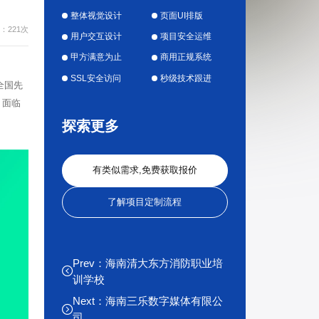
整体视觉设计
页面UI排版
：221次
用户交互设计
项目安全运维
甲方满意为止
商用正规系统
SSL安全访问
秒级技术跟进
全国先
，面临
探索更多
有类似需求,免费获取报价
了解项目定制流程
Prev：海南清大东方消防职业培
训学校
Next：海南三乐数字媒体有限公
司