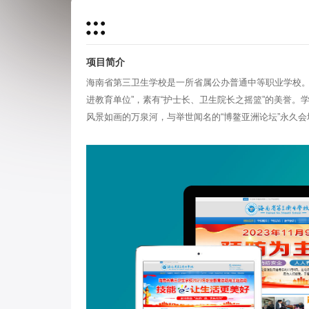
项目简介
海南省第三卫生学校是一所省属公办普通中等职业学校。学
进教育单位”，素有“护士长、卫生院长之摇篮”的美誉。
风景如画的万泉河，与举世闻名的“博鳌亚洲论坛”永久会