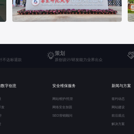
策划
计不达标退款
原创设计/研发能力业界出众
与数字创意
安全维保服务
新闻与方案
13697542592
设
网站维护/托管
签约动态
开发
网络安全加固
网站建设
计
SEO营销顾问
前沿观点
发
解决方案