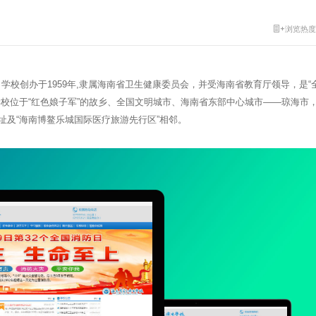
浏览热度
校创办于1959年,隶属海南省卫生健康委员会，并受海南省教育厅领导，是“
学校位于“红色娘子军”的故乡、全国文明城市、海南省东部中心城市——琼海市
址及“海南博鳌乐城国际医疗旅游先行区”相邻。