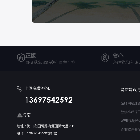
正版
省心
自研系统,源码交付自主可控
合作零风险 设
全国免费咨询:
网站建设
13697542592
品牌网站建
微信小程序
海南
WEB视觉设
地址：海口市国贸路海涯国际大厦25B
企业软件开
电话：13697542592(微信)