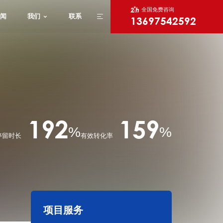
全国免费咨询
闻
我们
联系
13697542592
X
192
159
%
%
停留时长
有效转化率
项目服务