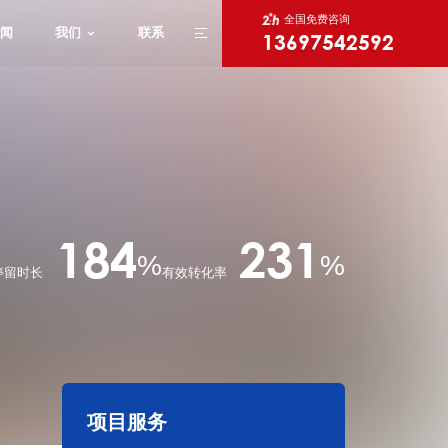
全国免费咨询
闻
我们
联系
13697542592
X
184
231
%
%
停留时长
有效转化率
项目服务