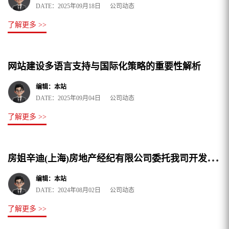
DATE：2025年09月18日 公司动态
了解更多 >>
网站建设多语言支持与国际化策略的重要性解析
编辑：本站
DATE：2025年09月04日 公司动态
了解更多 >>
房
姐辛迪(上海)房地产经纪有限公司委托我司开发小程序
编辑：本站
DATE：2024年08月02日 公司动态
了解更多 >>