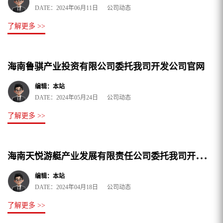
DATE：2024年06月11日 公司动态
了解更多 >>
海南鲁骐产业投资有限公司委托我司开发公司官网
编辑：本站
DATE：2024年05月24日 公司动态
了解更多 >>
海
南天悦游艇产业发展有限责任公司委托我司开发公司网站
编辑：本站
DATE：2024年04月18日 公司动态
了解更多 >>