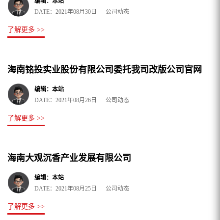
编辑：本站
DATE：2021年08月30日 公司动态
了解更多 >>
海南铭投实业股份有限公司委托我司改版公司官网
编辑：本站
DATE：2021年08月26日 公司动态
了解更多 >>
海南大观沉香产业发展有限公司
编辑：本站
DATE：2021年08月25日 公司动态
了解更多 >>