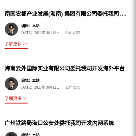
南
国农都产业发展(海南) 集团有限公司委托我司开发集团官网
编辑：本站
DATE：2023年10月18日 公司动态
了解更多 >>
海南云外国际实业有限公司委托我司开发海外平台
编辑：本站
DATE：2023年10月12日 公司动态
了解更多 >>
广州铁路局海口公安处委托我司开发内网系统
编辑：本站