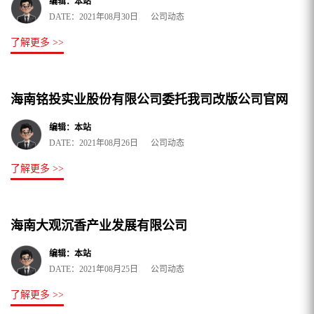
编辑：本站
DATE：2021年08月30日 公司动态
了解更多 >>
海南铭投实业股份有限公司委托我司改版公司官网
编辑：本站
DATE：2021年08月26日 公司动态
了解更多 >>
海南大观沉香产业发展有限公司
编辑：本站
DATE：2021年08月25日 公司动态
了解更多 >>