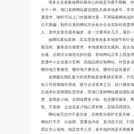
很多企业老板做网站最担心的就是沟通不顺畅、
全不一样。海口老牌网站建设团队扎根本地多年，常
通需求，随时可以上门对接聊方案，不用隔着网络远
位不跑偏，制作出来的网站完全贴合企业实际经营需
人，需求反复传递有偏差，改一次要等好几天，项目
做网站看似简单，其实里面有很多本地细节和行
案流程、服务器合规要求、本地搜索优化规则、政企
合规、后期没法做优化的问题，影响网站正常上线使
普通中小企业展示官网、高端品牌定制网站、外贸多
哪些地方要规范、哪些地方要优化、哪些坑提前避开
老牌建站团队最大的优势就是做事踏实靠谱，不
站公司前期报价很低，吸引企业签单之后，设计修改
总成本比老牌团队贵得多。而海口老牌网站建设团队
楚，前期多少钱、后期续费多少钱、包含哪些服务、
悠、不套路，企业花多少钱心里有数，花钱花得踏实
网站做完交付不是结束，后期售后维护才是关键
网站打不开、出故障、需要改内容，发消息不回、打
固定办公场地、稳定技术人员，多年做的就是长期服