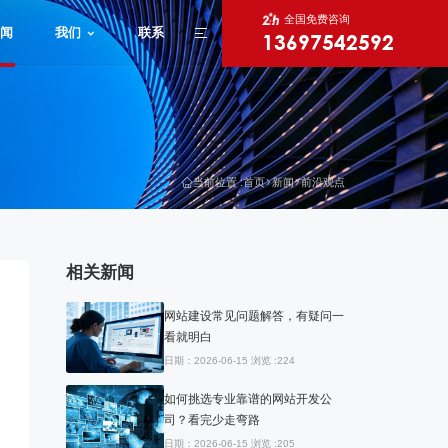
全国免费咨询
闻
我们
联系
13697542592
X
当前位置 :
首页
新闻
前沿观点
相关新闻
网站建设常见问题解答，有疑问一
看就明白
日期：2026-06-15 浏览 :224
如何挑选专业靠谱的网站开发公
司？看完少走弯路
日期：2026-06-15 浏览 :205