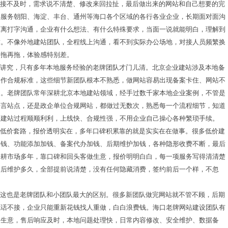
对接不及时，需求说不清楚、修改来回拉扯，最后做出来的网站和自己想要的完
年服务朝阳、海淀、丰台、通州等海口各个区域的各行各业企业，长期面对面沟
距离打字沟通，企业有什么想法、有什么特殊要求，当面一说就能明白，理解到
求。不像外地建站团队，全程线上沟通，看不到实际办公场地，对接人员频繁换
一拖再拖，体验感特别差。
业讲究，只有多年本地服务经验的老牌团队才门儿清。北京企业建站涉及本地备
合作合规标准，这些细节新团队根本不熟悉，做网站容易出现备案卡住、网站不
用。老牌团队常年深耕北京本地建站领域，经手过数千家本地企业案例，不管是
语言站点，还是政企单位合规网站，都做过无数次，熟悉每一个流程细节，知道
，建站过程顺顺利利，上线快、合规性强，不用企业自己操心各种繁琐手续。
玩低价套路，报价透明实在，多年口碑积累靠的就是实实在在做事。很多低价建
加钱、功能添加加钱、备案代办加钱、后期维护加钱，各种隐形收费不断，最后
深耕市场多年，靠口碑和回头客做生意，报价明明白白，每一项服务写得清清楚
售后维护多久，全部提前说清楚，没有任何隐藏消费，签约前后一个样，不忽
。
，这也是老牌团队和小团队最大的区别。很多新团队做完网站就不管不顾，后期
电话不接，企业只能重新花钱找人重做，白白浪费钱。海口老牌网站建设团队有
务生意，售后响应及时，本地问题处理快，日常内容修改、安全维护、数据备