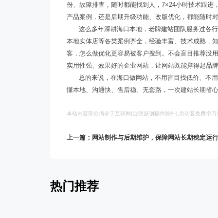
份、故障排查，随时都能找到人，7×24小时技术跟
产品案例，还是后期升级功能、改版优化，都能随时
这么多年深耕海口本地，老牌建站团队服务过各
本地实体店等各类案例齐全，经验丰富、技术成熟，
客，怎么做优化更容易被客户搜到。不会盲目推荐没
务
实用性强、效果好的企业网站，让网站既能撑得起品
总的来说，在海口做网站，不用盲目找低价、不
懂本地、沟通快、售后稳、无套路，一次建站长期省
本站内容部分摘录于互联网(注明原创稿件除外),供访客免费学
上一篇：网站制作与后期维护，保障网站长期稳定运
热门推荐