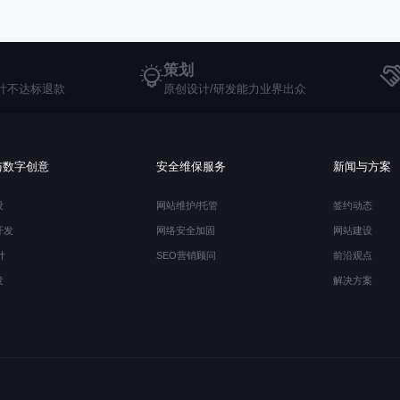
策划
计不达标退款
原创设计/研发能力业界出众
与数字创意
安全维保服务
新闻与方案
设
网站维护/托管
签约动态
开发
网络安全加固
网站建设
计
SEO营销顾问
前沿观点
13697542592
发
解决方案