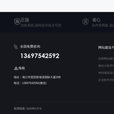
正版
省心
自研系统,源码交付自主可控
合作零风险 设
全国免费咨询:
网站建设
13697542592
品牌网站建
微信小程序
海南
WEB视觉设
地址：海口市国贸路海涯国际大厦25B
企业软件开
电话：13697542592(微信)
友情链接 :
海南网站开发