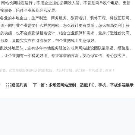
进，网站长期稳定运行，不用企业担心后期没人管。不管是简单改个电话、更新
对接服务，陪伴企业长期经营发展。
行各业的本地企业，生产制造、商务服务、教育培训、装修工程、科技互联网、
知道不同行业企业需要什么样的网站，怎么设计更有质感，怎么布局更利于获
用的功能，也不会敷衍做粗糙设计，结合企业预算和需求，量身打造性价比高、
实派网站开发服
牌形象，又能实实在在引流获客，帮企业把线上生意做好。
用乱找外地团队，选有多年本地服务经验的老牌网站建设团队最靠谱。经验足、
心，让企业拥有一个稳定好用、专业靠谱的官网，安心做宣传、专心接客户。
习需要。如文章或图像侵犯到您的权益，请及时告知，我们第一时间处理，谢谢！
Hi，我们可以一起帮您解决,您目前需解决的问题!
行
返回列表
下一篇：多场景网站定制，适配 PC、手机、平板多端展示
加好友，获取报价