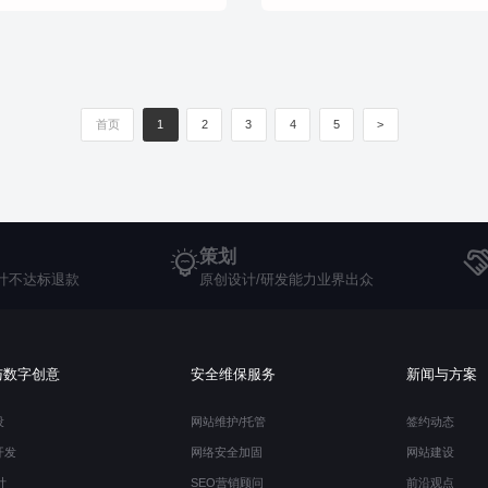
首页
1
2
3
4
5
>
策划
计不达标退款
原创设计/研发能力业界出众
与数字创意
安全维保服务
新闻与方案
设
网站维护/托管
签约动态
开发
网络安全加固
网站建设
计
SEO营销顾问
前沿观点