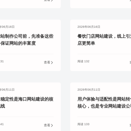
实派网站开发服
6年06月16日
2026年06月16日
Hi，我们可以一起帮您解决,您目前需解决的问题!
网站制作公司前，先准备这些
餐饮门店网站建设，线上引
料保证网站的丰富度
店更简单
31
阅读 132
查看
加好友，获取报价
6年06月11日
2026年06月11日
术稳定性是海口网站建设的核
用户体验与适配性是网站转
底线
核心，也是专业网站建设公
重点打磨环节
41
阅读 133
查看