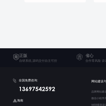
正版
省心
自研系统,源码交付自主可控
合作零风险 设
全国免费咨询:
网站建设
13697542592
品牌网站建
微信小程序
海南
WEB视觉设